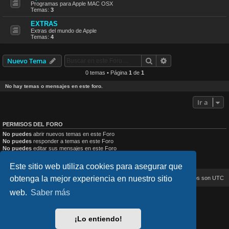
Programas para Apple MAC OSX
Temas:
3
EXTRAS
Extras del mundo de Apple
Temas:
4
Buscar
Búsqueda avanzad
Nuevo Tema
0 temas • Página
1
de
1
No hay temas o mensajes en este foro.
Ir a
PERMISOS DEL FORO
No puedes
abrir nuevos temas en este Foro
No puedes
responder a temas en este Foro
No puedes
editar sus mensajes en este Foro
No puedes
borrar sus mensajes en este Foro
No puedes
enviar adjuntos en este Foro
Este sitio web utiliza cookies para asegurar que
obtenga la mejor experiencia en nuestro sitio
Inicio
Índice general
Todos los horarios son
UTC
web.
Saber más
lucid_lime style created by
Melvin García
Co-Author:
MannixMD
Style Version: 1.2.4
¡Lo entiendo!
Desarrollado por
phpBB
® Forum Software © phpBB Limited
Traducción al español por
phpBB España