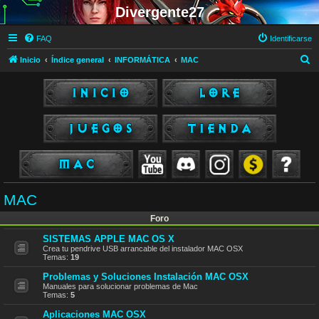
Divergente27
FAQ
Identificarse
B
Inicio
Índice general
INFORMÁTICA
MAC
u
s
c
a
r
MAC
Foro
SISTEMAS APPLE MAC OS X
Crea tu pendrive USB arrancable del instalador MAC OSX
Temas:
19
Problemas y Soluciones Instalación MAC OSX
Manuales para solucionar problemas de Mac
Temas:
5
Aplicaciones MAC OSX