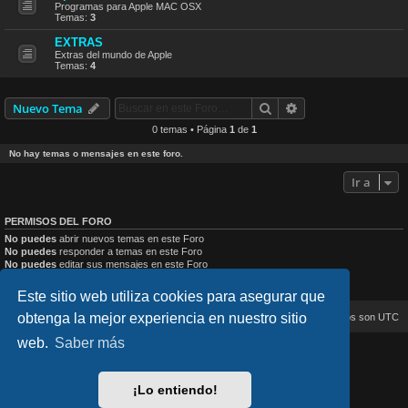
Programas para Apple MAC OSX
Temas:
3
EXTRAS
Extras del mundo de Apple
Temas:
4
Buscar
Búsqueda avanzad
Nuevo Tema
0 temas • Página
1
de
1
No hay temas o mensajes en este foro.
Ir a
PERMISOS DEL FORO
No puedes
abrir nuevos temas en este Foro
No puedes
responder a temas en este Foro
No puedes
editar sus mensajes en este Foro
No puedes
borrar sus mensajes en este Foro
No puedes
enviar adjuntos en este Foro
Este sitio web utiliza cookies para asegurar que
obtenga la mejor experiencia en nuestro sitio
Inicio
Índice general
Todos los horarios son
UTC
web.
Saber más
lucid_lime style created by
Melvin García
Co-Author:
MannixMD
Style Version: 1.2.4
¡Lo entiendo!
Desarrollado por
phpBB
® Forum Software © phpBB Limited
Traducción al español por
phpBB España