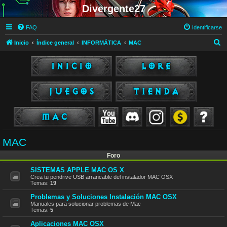
Divergente27
FAQ
Identificarse
B
Inicio
Índice general
INFORMÁTICA
MAC
u
s
c
a
r
MAC
Foro
SISTEMAS APPLE MAC OS X
Crea tu pendrive USB arrancable del instalador MAC OSX
Temas:
19
Problemas y Soluciones Instalación MAC OSX
Manuales para solucionar problemas de Mac
Temas:
5
Aplicaciones MAC OSX