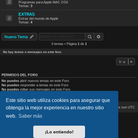
Programas para Apple MAC OSX
Temas:
3
EXTRAS
Extras del mundo de Apple
Temas:
4
Buscar
Búsqueda avanzad
Nuevo Tema
0 temas • Página
1
de
1
No hay temas o mensajes en este foro.
Ir a
PERMISOS DEL FORO
No puedes
abrir nuevos temas en este Foro
No puedes
responder a temas en este Foro
No puedes
editar sus mensajes en este Foro
No puedes
borrar sus mensajes en este Foro
No puedes
enviar adjuntos en este Foro
Este sitio web utiliza cookies para asegurar que
obtenga la mejor experiencia en nuestro sitio
Inicio
Índice general
Todos los horarios son
UTC
web.
Saber más
lucid_lime style created by
Melvin García
Co-Author:
MannixMD
Style Version: 1.2.4
¡Lo entiendo!
Desarrollado por
phpBB
® Forum Software © phpBB Limited
Traducción al español por
phpBB España