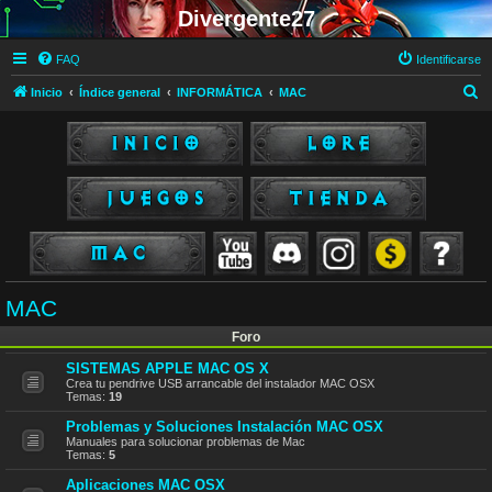
Divergente27
FAQ
Identificarse
B
Inicio
Índice general
INFORMÁTICA
MAC
u
s
c
a
r
MAC
Foro
SISTEMAS APPLE MAC OS X
Crea tu pendrive USB arrancable del instalador MAC OSX
Temas:
19
Problemas y Soluciones Instalación MAC OSX
Manuales para solucionar problemas de Mac
Temas:
5
Aplicaciones MAC OSX