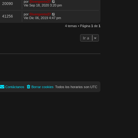
por
Divergente27
20090
Vie Sep 18, 2020 3:20 pm
por
Divergente27
41256
Vie Dic 06, 2019 4:47 pm
4 temas • Página
1
de
1
Ir a
Contáctanos
Borrar cookies
Todos los horarios son
UTC