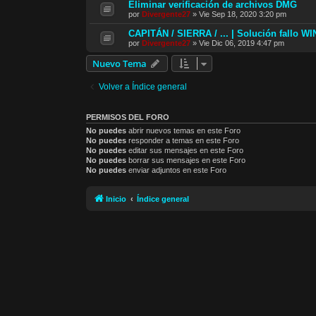
Eliminar verificación de archivos DMG
por
Divergente27
»
Vie Sep 18, 2020 3:20 pm
CAPITÁN / SIERRA / ... | Solución fallo W
por
Divergente27
»
Vie Dic 06, 2019 4:47 pm
Nuevo Tema
Volver a Índice general
PERMISOS DEL FORO
No puedes
abrir nuevos temas en este Foro
No puedes
responder a temas en este Foro
No puedes
editar sus mensajes en este Foro
No puedes
borrar sus mensajes en este Foro
No puedes
enviar adjuntos en este Foro
Inicio
Índice general