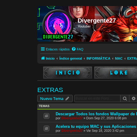
Divergente27
Youtuber
Enlaces rápidos
FAQ
Inicio
Índice general
INFORMÁTICA
MAC
EXTR
EXTRAS
Busc
Nuevo Tema
TEMAS
Descargar Todos los fondos Wallpaper d
por
Divergente27
»
Dom Sep 27, 2020 6:08 pm
Acelera tu equipo MAC y sus Aplicaciones
por
Divergente27
»
Vie Sep 18, 2020 3:42 pm