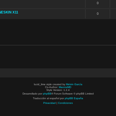
0
INESKIN X11
0
lucid_lime style created by
Melvin García
Co-Author:
MannixMD
Style Version: 1.2.4
Desarrollado por
phpBB
® Forum Software © phpBB Limited
Traducción al español por
phpBB España
Privacidad
|
Condiciones