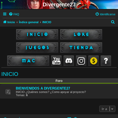
Divergente27
FAQ
Identificarse
B
Inicio
Índice general
INICIO
u
s
c
a
r
INICIO
Foro
BIENVENIDOS A DIVERGENTE27
INICIO ¿Quiénes somos? ¿Como apoyar al proyecto?
Temas:
6
Ir a