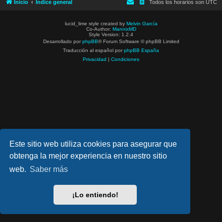
Inicio
Índice general
Todos los horarios son
UTC
lucid_lime style created by
Melvin García
Co-Author:
MannixMD
Style Version: 1.2.4
Desarrollado por
phpBB
® Forum Software © phpBB Limited
Traducción al español por
phpBB España
Privacidad
|
Condiciones
Este sitio web utiliza cookies para asegurar que
obtenga la mejor experiencia en nuestro sitio
web.
Saber más
¡Lo entiendo!