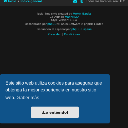
Inicio
Índice general
Todos los horarios son
UTC
lucid_lime style created by
Melvin García
Co-Author:
MannixMD
Style Version: 1.2.4
Desarrollado por
phpBB
® Forum Software © phpBB Limited
Traducción al español por
phpBB España
Privacidad
|
Condiciones
Este sitio web utiliza cookies para asegurar que
obtenga la mejor experiencia en nuestro sitio
web.
Saber más
¡Lo entiendo!