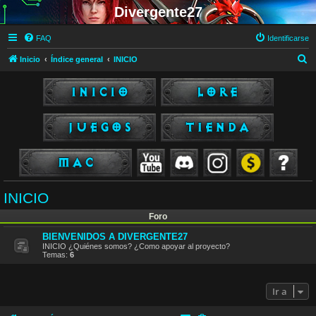
Divergente27
FAQ
Identificarse
B
Inicio
Índice general
INICIO
u
s
c
a
r
INICIO
Foro
BIENVENIDOS A DIVERGENTE27
INICIO ¿Quiénes somos? ¿Como apoyar al proyecto?
Temas:
6
Ir a