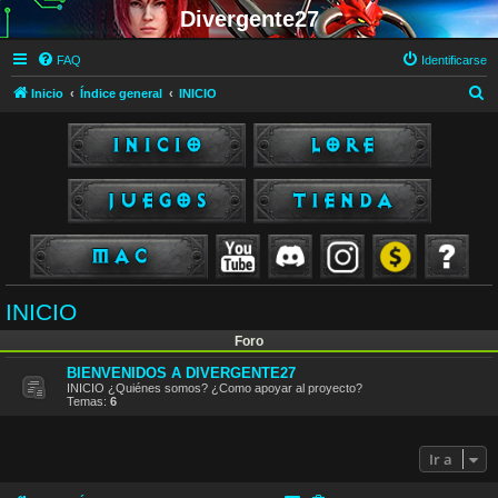
Divergente27
FAQ
Identificarse
B
Inicio
Índice general
INICIO
u
s
c
a
r
INICIO
Foro
BIENVENIDOS A DIVERGENTE27
INICIO ¿Quiénes somos? ¿Como apoyar al proyecto?
Temas:
6
Ir a