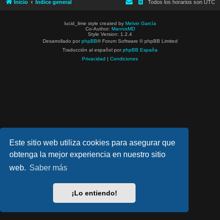
Inicio
Índice general
Todos los horarios son
UTC
lucid_lime style created by
Melvin García
Co-Author:
MannixMD
Style Version: 1.2.4
Desarrollado por
phpBB
® Forum Software © phpBB Limited
Traducción al español por
phpBB España
Privacidad
|
Condiciones
Este sitio web utiliza cookies para asegurar que
obtenga la mejor experiencia en nuestro sitio
web.
Saber más
¡Lo entiendo!