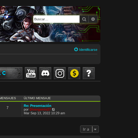
Buscar
Búsqueda avanzada
Identificarse
MENSAJES
ÚLTIMO MENSAJE
Re: Presentación
7
V
por
Divergente27
e
Mar Sep 13, 2022 10:29 am
r
ú
l
t
Ir a
i
m