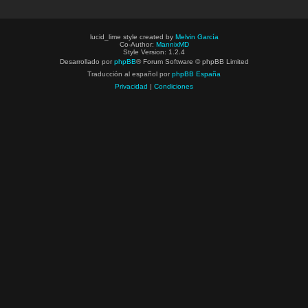
lucid_lime style created by
Melvin García
Co-Author:
MannixMD
Style Version: 1.2.4
Desarrollado por
phpBB
® Forum Software © phpBB Limited
Traducción al español por
phpBB España
Privacidad
|
Condiciones