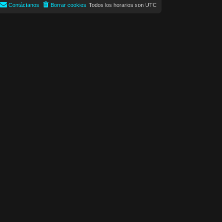
o
Contáctanos
Borrar cookies
Todos los horarios son
UTC
m
e
n
s
a
j
e