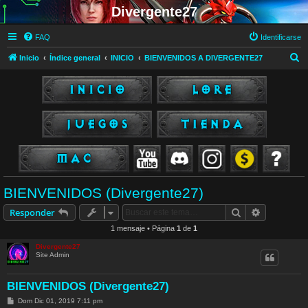
Divergente27
FAQ
Identificarse
B
Inicio
Índice general
INICIO
BIENVENIDOS A DIVERGENTE27
u
s
c
a
r
BIENVENIDOS (Divergente27)
Buscar
Búsqueda 
Responder
1 mensaje • Página
1
de
1
Divergente27
Site Admin
BIENVENIDOS (Divergente27)
M
Dom Dic 01, 2019 7:11 pm