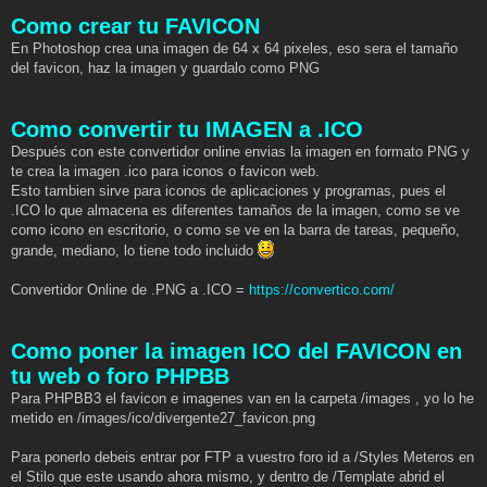
Como crear tu FAVICON
En Photoshop crea una imagen de 64 x 64 pixeles, eso sera el tamaño
del favicon, haz la imagen y guardalo como PNG
Como convertir tu IMAGEN a .ICO
Después con este convertidor online envias la imagen en formato PNG y
te crea la imagen .ico para iconos o favicon web.
Esto tambien sirve para iconos de aplicaciones y programas, pues el
.ICO lo que almacena es diferentes tamaños de la imagen, como se ve
como icono en escritorio, o como se ve en la barra de tareas, pequeño,
grande, mediano, lo tiene todo incluido
Convertidor Online de .PNG a .ICO =
https://convertico.com/
Como poner la imagen ICO del FAVICON en
tu web o foro PHPBB
Para PHPBB3 el favicon e imagenes van en la carpeta /images , yo lo he
metido en /images/ico/divergente27_favicon.png
Para ponerlo debeis entrar por FTP a vuestro foro id a /Styles Meteros en
el Stilo que este usando ahora mismo, y dentro de /Template abrid el