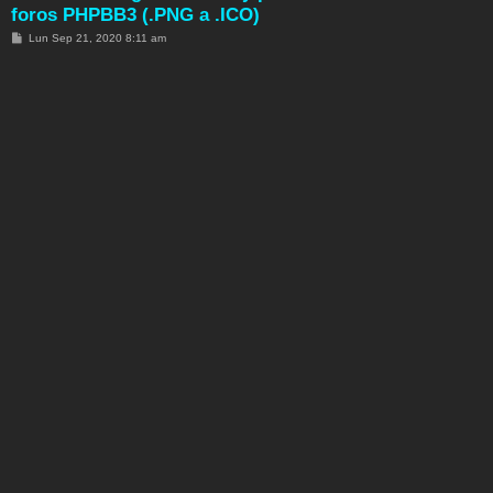
foros PHPBB3 (.PNG a .ICO)
M
Lun Sep 21, 2020 8:11 am
e
n
s
a
j
e