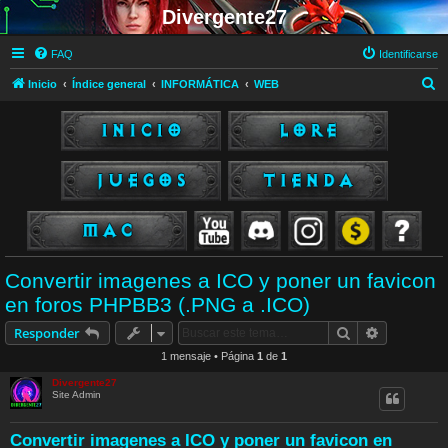
Divergente27
FAQ
Identificarse
B
Inicio
Índice general
INFORMÁTICA
WEB
u
s
c
a
r
Convertir imagenes a ICO y poner un favicon
en foros PHPBB3 (.PNG a .ICO)
Buscar
Búsqueda 
Responder
1 mensaje • Página
1
de
1
Divergente27
Site Admin
Convertir imagenes a ICO y poner un favicon en