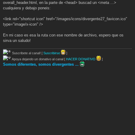
overall_header.html, en la parte de <head> buscad un <meta ...>
cualquiera y debajo poneis:
<link rel="shortcut icon" href="/images/icons/divergente27_favicon.ico"
type="image/x-icon" />
En mi caso es esa la ruta con ese nombre de archivo, espero que os
sirva un saludo!
Suscribete al canal! [
Suscribirse
]
Apoya dejando un donativo al canal [
HACER DONATIVO
]
Somos diferentes, somos divergentes ...