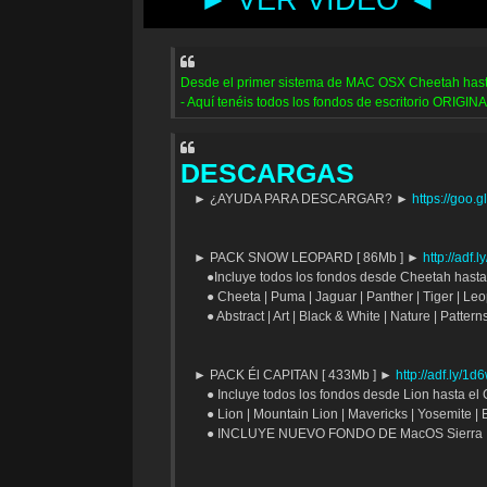
► VER VIDEO ◄
Desde el primer sistema de MAC OSX Cheetah hasta
- Aquí tenéis todos los fondos de escritorio ORIGIN
DESCARGAS
► ¿AYUDA PARA DESCARGAR? ►
https://goo.
► PACK SNOW LEOPARD [ 86Mb ] ►
http://adf.
●Incluye todos los fondos desde Cheetah hast
● Cheeta | Puma | Jaguar | Panther | Tiger | Le
● Abstract | Art | Black & White | Nature | Patterns
► PACK Él CAPITAN [ 433Mb ] ►
http://adf.ly/1
● Incluye todos los fondos desde Lion hasta el 
● Lion | Mountain Lion | Mavericks | Yosemite | 
● INCLUYE NUEVO FONDO DE MacOS Sierra