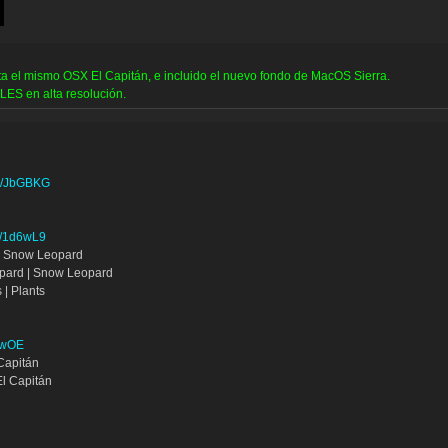
 el mismo OSX El Capitán, e incluido el nuevo fondo de MacOS Sierra.
ALES en alta resolución.
gl/JbGBKG
ly/1d6wL9
a Snow Leopard
opard | Snow Leopard
 | Plants
d6wOE
Capitán
El Capitán