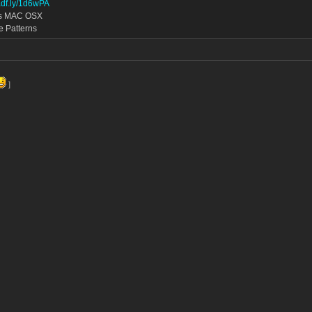
/adf.ly/1d6wPA
as MAC OSX
e Patterns
]