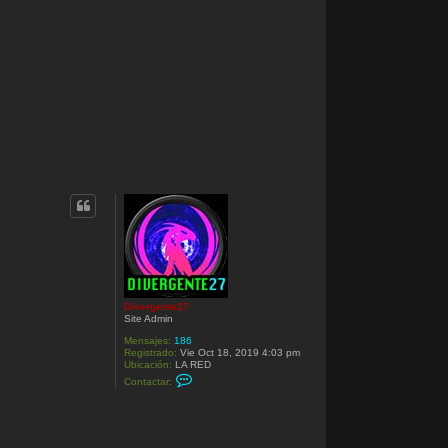
Divergente27
Site Admin
Mensajes:
186
Registrado:
Vie Oct 18, 2019 4:03 pm
Ubicación:
LA RED
C
Contactar:
o
n
t
a
c
t