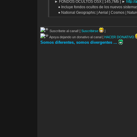
► FONDOS OCULTOS OSX [ 145,7Mb ] ►
http:/
● Incluye fondos ocultos de los nuevos sistem
● National Geographic | Aerial | Cosmos | Natur
Suscribete al canal! [
Suscribirse
]
Apoya dejando un donativo al canal [
HACER DONATIVO
Somos diferentes, somos divergentes ...