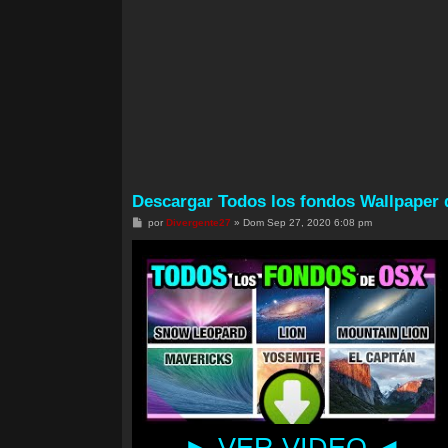
Descargar Todos los fondos Wallpape
M
por
Divergente27
»
Dom Sep 27, 2020 6:08 pm
e
n
s
a
j
e