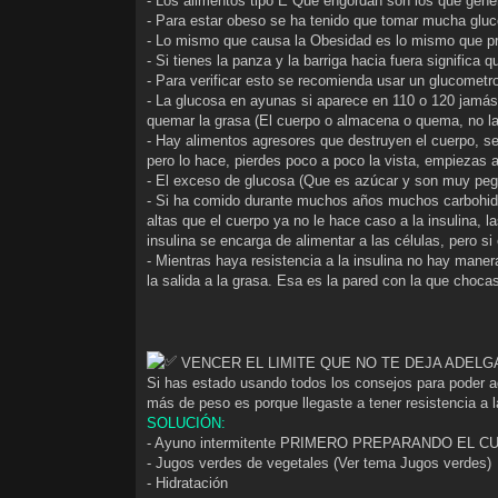
- Los alimentos tipo E Que engordan son los que gene
- Para estar obeso se ha tenido que tomar mucha gluco
- Lo mismo que causa la Obesidad es lo mismo que pr
- Si tienes la panza y la barriga hacia fuera significa
- Para verificar esto se recomienda usar un glucometro
- La glucosa en ayunas si aparece en 110 o 120 jamás
quemar la grasa (El cuerpo o almacena o quema, no la
- Hay alimentos agresores que destruyen el cuerpo, se
pero lo hace, pierdes poco a poco la vista, empiezas a
- El exceso de glucosa (Que es azúcar y son muy peg
- Si ha comido durante muchos años muchos carbohid
altas que el cuerpo ya no le hace caso a la insulina,
insulina se encarga de alimentar a las células, pero s
- Mientras haya resistencia a la insulina no hay maner
la salida a la grasa. Esa es la pared con la que choc
VENCER EL LIMITE QUE NO TE DEJA ADELG
Si has estado usando todos los consejos para poder ad
más de peso es porque llegaste a tener resistencia a 
SOLUCIÓN:
- Ayuno intermitente PRIMERO PREPARANDO EL CUER
- Jugos verdes de vegetales (Ver tema Jugos verdes)
- Hidratación