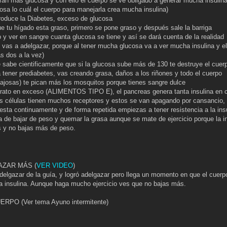
ran más glucosa y con ello el cuerpo se ve obligado a generar mucha insulin
sa lo cuál el cuerpo para manejarla crea mucha insulina)
oduce la Diabetes, exceso de glucosa
 que tu hígado esta graso, primero se pone graso y después sale la barriga
 y ver en sangre cuanta glucosa se tiene y así se dará cuenta de la realidad
 vas a adelgazar, porque al tener mucha glucosa va a ver mucha insulina y e
s dos a la vez)
 sabe cientificamente que si la glucosa sube más de 130 te destruye el cuer
 tener prediabetes, vas creando grasa, daños a los riñones y todo el cuerpo
ajosas) te pican más los mosquitos porque tienes sangre dulce
rato en exceso (ALIMENTOS TIPO E), el pancreas genera tanta insulina en c
 las células tienen muchos receptores y estos se van apagando por cansancio,
i esta continuamente y de forma repetida empiezas a tener resistencia a la ins
a de bajar de peso y quemar la grasa aunque se mate de ejercicio porque la i
as y no bajas más de peso.
AZAR MÁS (
VER VIDEO
)
elgazar de la guía, y logró adelgazar pero llega un momento en que el cuerp
la insulina. Aunque haga mucho ejercicio ves que no bajas más.
PO (Ver tema Ayuno intermitente)