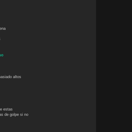
l
cena
3
so
masiado altos
ue estas
as de golpe si no