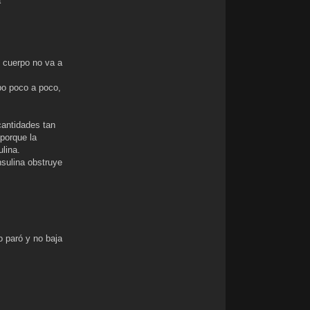
a
a
r
D
i
v
e
r
l cuerpo no va a
g
e
n
po poco a poco,
t
e
2
7
antidades tan
 porque la
ulina.
nsulina obstruye
o paró y no baja