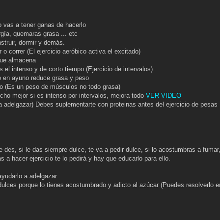
no vas a tener ganas de hacerlo
gía, quemaras grasa ... etc
nstruir, dormir y demás.
o correr (El ejercicio aeróbico activa el excitado)
 que almacena
s el intenso y de corto tiempo (Ejercicio de intervalos)
io en ayuno reduce grasa y peso
so (Es un peso de músculos no todo grasa)
cho mejor si es intenso por intervalos, mejora todo
VER VIDEO
 a adelgazar) Debes suplementarte con proteinas antes del ejercicio de pesas
 des, si le das siempre dulce, te va a pedir dulce, si lo acostumbras a fumar,
 a hacer ejercicio te lo pedirá y hay que educarlo para ello.
 ayudarlo a adelgazar
 dulces porque lo tienes acostumbrado y adicto al azúcar (Puedes resolverlo e