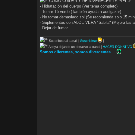
COMO CUIDAR Y REJUVENECER LA PIEL >
- Hidratación del cuerpo (Ver tema completo)
- Tomar Té verde (También ayuda a adelgazar)
- No tomar demasiado sol (Se recomienda solo 15 min
- Suplementos con ALOE VERA "Sabila" (Mejora las arru
- Dejar de fumar
Suscribete al canal! [
Suscribirse
]
Apoya dejando un donativo al canal [
HACER DONATIVO
Somos diferentes, somos divergentes ...