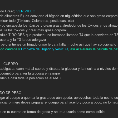
do Graso)
VER VIDEO
de alimentos E) los convierte el hígado en triglicéridos que son grasa corpora
icar todo (Tóxicos, Colorantes, pesticidas, etc)
erpo encapsula los tóxicos y crean grasa alrededor de los tóxicos y los alma
psula los toxicos y crear más grasa corporal
lándula TIROIDES que produce una hormona llamado T4 que la convierte en T
acena y la T3 la que adelgaza
pero si tienes un hígado graso le va a fallar mucho así que hay solucionarlo
ngo cándida y
Limpieza de Hígado y vesícula
, así acelerarás la perdida de pe
EL CUERPO
delgazar, caen mal al cuerpo y dispara la glucosa y la insulina a niveles de
lucómetro para ver la glucosa en sangre
eden a casi toda la población es el MAIZ
NDO DE PESO
igar al cuerpo a quemar la grasa que aún queda, aprovechas toda la noche q
cia, primero debes preparar el cuerpo para hacerlo y poco a poco, no lo hag
a en tu cuerpo en forma de grasa y se ira a usarlo como combustible