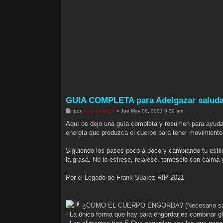
GUIA COMPLETA para Adelgazar saluda
M
por
Divergente27
»
Jue May 06, 2021 6:39 am
e
n
Aquí os dejo una guía completa y resumen para ayudar
s
energía que produzca el cuerpo para tener movimiento y
a
j
e
Siguiendo los pasos poco a poco y cambiando tu estil
la grasa. No lo estrese, relajese, tomeselo con calma 
Por el Legado de Frank Suarez RIP 2021
¿COMO EL CUERPO ENGORDA? (Necesario saberl
- La única forma que hay para engordar es combinar gl