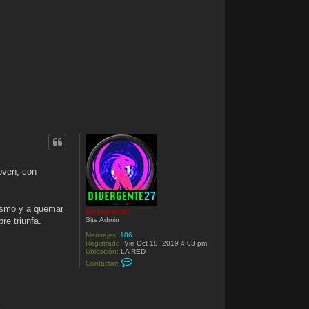
oven, con
lismo y a quemar
Divergente27
Site Admin
re triunfa.
Mensajes:
186
Registrado:
Vie Oct 18, 2019 4:03 pm
Ubicación:
LA RED
C
Contactar:
o
n
t
a
c
t