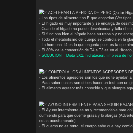
ACELERAR LA PERDIDA DE PESO (Quitar Híga
- Los tipos de alimento tipo E que engordan (Ver tipos 
- El hígado es muy importante y se encarga de desintox
- Cuando el hígado no puede desintoxicar y falla el cu
- Si funciona bien el hígado hace su trabajo y no enca
- Todo el metabolismo del cuerpo se controla en la g
- La hormona T4 es la que engorda pues es la que alm
- El 80% de la conversión de T4 a T3 es en el Hígado, 
-
SOLUCIÓN = Dieta 3X1, hidratación, limpieza de ho
CONTROLA LOS ALIMENTOS AGRESORES D
- Los alimentos agresores son los que no te ayudan a a
- Para saber cuales son debes hacer un test con un g
- El alimento agresor más conocido y que siempre agr
AYUNO INTERMITENTE PARA SEGUIR BAJA
- El Ayuno intermitente es muy recomendable para obl
durmiendo para que queme grasa y lo alargas (Adverten
estas acostumbrado)
- El cuerpo no es tonto, el cuerpo sabe que hay comid