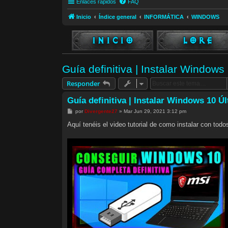
Enlaces rápidos
FAQ
Inicio
Índice general
INFORMÁTICA
WINDOWS
Guía definitiva | Instalar Window
Responder
Guía definitiva | Instalar Windows 10 
M
por
Divergente27
»
Mar Jun 29, 2021 3:12 pm
e
n
Aquí tenéis el video tutorial de como instalar con to
s
a
j
e