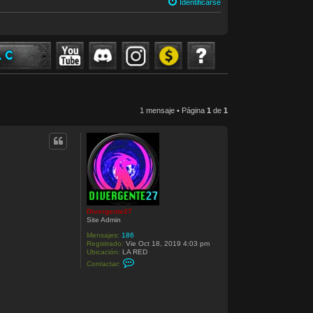
Identificarse
1 mensaje • Página
1
de
1
Divergente27
Site Admin
Mensajes:
186
Registrado:
Vie Oct 18, 2019 4:03 pm
Ubicación:
LA RED
C
Contactar:
o
n
t
a
c
t