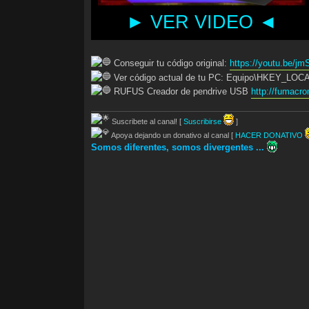
► VER VIDEO ◄
Conseguir tu código original:
https://youtu.be/j
Ver código actual de tu PC: Equipo\HKEY_LOC
RUFUS Creador de pendrive USB
http://fumacr
Suscribete al canal! [
Suscribirse
]
Apoya dejando un donativo al canal [
HACER DONATIVO
Somos diferentes, somos divergentes ...