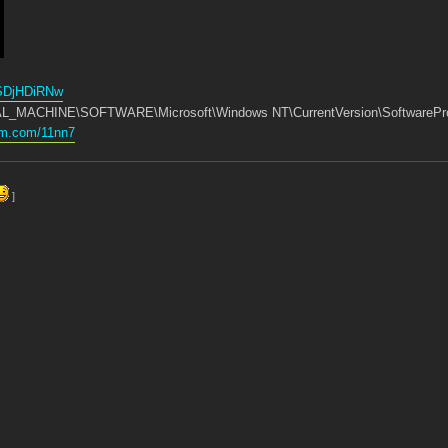
mSDjHDiRNw
AL_MACHINE\SOFTWARE\Microsoft\Windows NT\CurrentVersion\SoftwarePro
om.com/11nn7
]