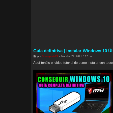
Guía definitiva | Instalar Windows 10 
M
por
Divergente27
»
Mar Jun 29, 2021 3:12 pm
e
n
Aquí tenéis el video tutorial de como instalar con to
s
a
j
e