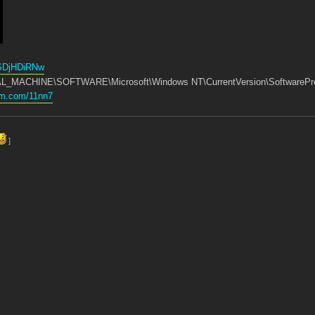
mSDjHDiRNw
AL_MACHINE\SOFTWARE\Microsoft\Windows NT\CurrentVersion\SoftwarePro
om.com/11nn7
]