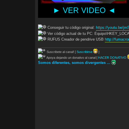
► VER VIDEO ◄
Conseguir tu código original:
https://youtu.be/j
Ver código actual de tu PC: Equipo\HKEY_LOC
RUFUS Creador de pendrive USB
http://fumacr
Suscribete al canal! [
Suscribirse
]
Apoya dejando un donativo al canal [
HACER DONATIVO
Somos diferentes, somos divergentes ...