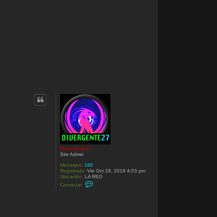
Divergente27
Site Admin
Mensajes:
186
Registrado:
Vie Oct 18, 2019 4:03 pm
Ubicación:
LA RED
C
Contactar:
o
n
t
a
c
t