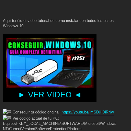
Aquí tenéis el video tutorial de como instalar con todos los pasos
Windows 10
► VER VIDEO ◄
Conseguir tu código original:
https://youtu.be/jmSDjHDiRNw
Ver código actual de tu PC:
Equipo\HKEY_LOCAL_MACHINE\SOFTWARE\Microsoft\Windows
NT\CurrentVersion\SoftwareProtectionPlatform