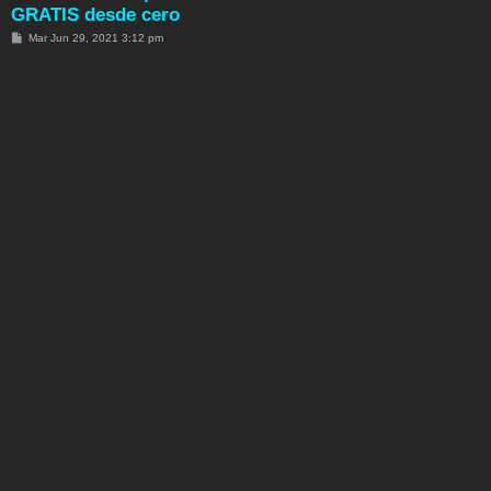
GRATIS desde cero
M
Mar Jun 29, 2021 3:12 pm
e
n
s
a
j
e