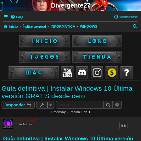
Divergente27
FAQ
Identificarse
B
Inicio
Índice general
INFORMÁTICA
WINDOWS
u
s
c
a
r
Guía definitiva | Instalar Windows 10 Última
versión GRATIS desde cero
Buscar
Búsqueda 
Responder
1 mensaje • Página
1
de
1
Divergente27
Site Admin
Guía definitiva | Instalar Windows 10 Última versión