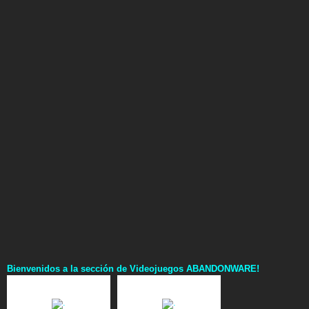
e
n
s
a
j
e
Bienvenidos a la sección de Videojuegos ABANDONWARE!
.
.