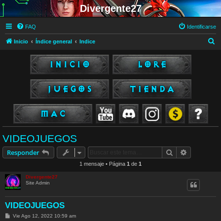
Divergente27
FAQ
Identificarse
B
Inicio
Índice general
Indice
u
s
c
a
r
VIDEOJUEGOS
Buscar
Búsqueda 
Responder
1 mensaje • Página
1
de
1
Divergente27
Site Admin
VIDEOJUEGOS
M
Vie Ago 12, 2022 10:59 am