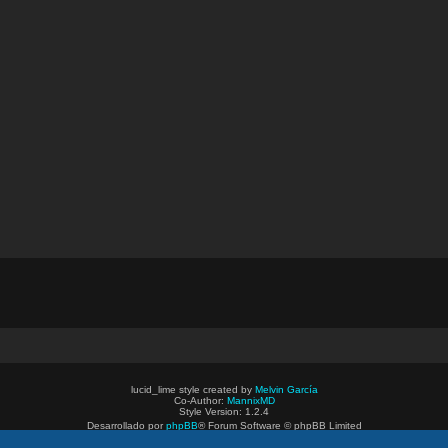
lucid_lime style created by
Melvin García
Co-Author:
MannixMD
Style Version: 1.2.4
Desarrollado por
phpBB
® Forum Software © phpBB Limited
Traducción al español por
phpBB España