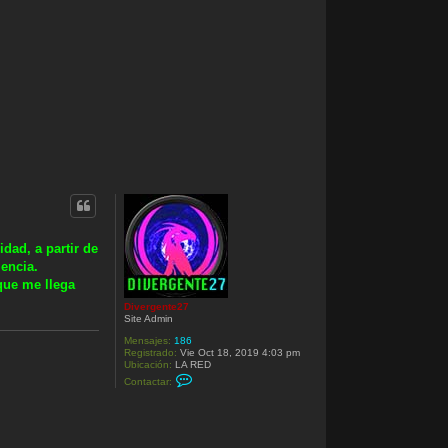
dad, a partir de
encia.
que me llega
Divergente27
Site Admin
Mensajes:
186
Registrado:
Vie Oct 18, 2019 4:03 pm
Ubicación:
LA RED
C
Contactar:
o
n
t
a
c
t