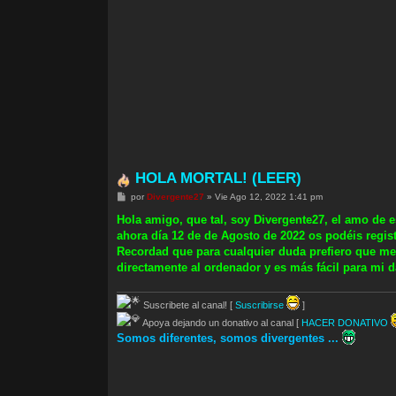
HOLA MORTAL! (LEER)
M
por
Divergente27
»
Vie Ago 12, 2022 1:41 pm
e
n
Hola amigo, que tal, soy Divergente27, el amo de e
s
ahora día 12 de de Agosto de 2022 os podéis regis
a
j
Recordad que para cualquier duda prefiero que m
e
directamente al ordenador y es más fácil para mi d
Suscribete al canal! [
Suscribirse
]
Apoya dejando un donativo al canal [
HACER DONATIVO
Somos diferentes, somos divergentes ...