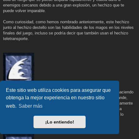
enemigos cercanos debido a una gran explosión, un hechizo que te
puede volver imparable.
Como curiosidad, como hemos nombrado anteriormente, este hechizo
junto al hechizo destello son las habilidades de los magos en los niveles
finales del juego, incluso se podría decir que también usan el hechizo
teletransporte.
Ola de llamas (Flame Wave)
Este sitio web utiliza cookies para asegurar que
La Ola de llamas lanza un muro de llamas hacia los enemigos, haciendo
obtenga la mejor experiencia en nuestro sitio
una especie de barrido de toda la sala. Aunque cubre un área grande,
cuesta más maná y causa menos daño que la bola de fuego, solamente
web.
Saber más
te puede ser útil en las misiones de la maldición del rey leoric o la
cámara de los huesos, debido al gran número de esqueletos que lo
habitan.
¡Lo entiendo!