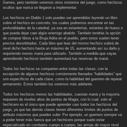
Games, pero también veremos otros misterios del juego, como hechizos
ocultos que nunca se llegaron a implementar.
Los hechizos en Diablo 1 solo pueden ser aprendidos leyendo un libro
sobre el hechizo en concreto, los cuales podremos encontrar en las
profundidades de la catedral, ya sea en estanterías, estantes de hueso o
que pueda dejar caer algún enemigo abatido. También tendrás la opción
de comprar libros a la Bruja Adria en el pueblo, pero estos suelen tener
precios desorbitados. Cada libro que leas del mismo hechizo subirá de
nivel dicho hechizo hasta un máximo de 15, aumentando así su daño y
requiriendo menos maná para utilizarlo. También a medida que vayas
aprendiendo hechizos también aumentará tus reservas de maná.
Todos los hechizos se comparten entre todas las clases, con la
excepción de algunos hechizos comúnmente llamados “habilidades” que
son específicos de cada clase, como la habilidad del guerrero de reparar
armamento. Estos también los veremos más adelante.
Todos los hechizos menos las habilidades, cuestan maná y la mayoría
requieren de niveles altos de puntos de Magia, con lo cual, solo el
hechicero es el único que puede aprender casi todos los hechizos del
juego, ya que las demás clases tienen diferentes límites de puntos de
atributo máximos que puedes subir. Por ejemplo, un guerrero siempre va
a poder tener más fuerza que un hechicero porque suele estar
especializado en combates cuerpo a cuerpo, las armas de mayor nivel