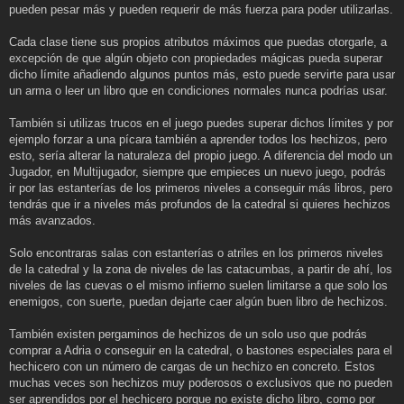
pueden pesar más y pueden requerir de más fuerza para poder utilizarlas.
Cada clase tiene sus propios atributos máximos que puedas otorgarle, a
excepción de que algún objeto con propiedades mágicas pueda superar
dicho límite añadiendo algunos puntos más, esto puede servirte para usar
un arma o leer un libro que en condiciones normales nunca podrías usar.
También si utilizas trucos en el juego puedes superar dichos límites y por
ejemplo forzar a una pícara también a aprender todos los hechizos, pero
esto, sería alterar la naturaleza del propio juego. A diferencia del modo un
Jugador, en Multijugador, siempre que empieces un nuevo juego, podrás
ir por las estanterías de los primeros niveles a conseguir más libros, pero
tendrás que ir a niveles más profundos de la catedral si quieres hechizos
más avanzados.
Solo encontraras salas con estanterías o atriles en los primeros niveles
de la catedral y la zona de niveles de las catacumbas, a partir de ahí, los
niveles de las cuevas o el mismo infierno suelen limitarse a que solo los
enemigos, con suerte, puedan dejarte caer algún buen libro de hechizos.
También existen pergaminos de hechizos de un solo uso que podrás
comprar a Adria o conseguir en la catedral, o bastones especiales para el
hechicero con un número de cargas de un hechizo en concreto. Estos
muchas veces son hechizos muy poderosos o exclusivos que no pueden
ser aprendidos por el hechicero porque no existe dicho libro, como por