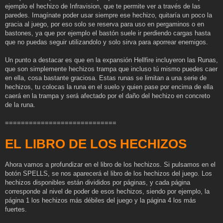
ejemplo el hechizo de Infravision, que te permite ver a través de las
paredes. Imagínate poder usar siempre ese hechizo, quitaría un poco la
gracia al juego, por eso solo se reserva para uso en pergaminos o en
bastones, ya que por ejemplo el bastón suele ir perdiendo cargas hasta
que no puedas seguir utilizandolo y solo sirva para aporrear enemigos.
Un punto a destacar es que en la expansión Hellfire incluyeron las Runas,
que son simplemente hechizos trampa que incluso tú mismo puedes caer
en ella, cosa bastante graciosa. Estas runas se limitan a una serie de
hechizos, tu colocas la runa en el suelo y quien pase por encima de ella
caerá en la trampa y será afectado por el daño del hechizo en concreto
de la runa.
============================
EL LIBRO DE LOS HECHIZOS
Ahora vamos a profundizar en el libro de los hechizos. Si pulsamos en el
botón SPELLS, se nos aparecerá el libro de los hechizos del juego. Los
hechizos disponibles están divididos por páginas, y cada página
corresponde al nivel de poder de esos hechizos, siendo por ejemplo, la
página 1 los hechizos más débiles del juego y la página 4 los más
fuertes.