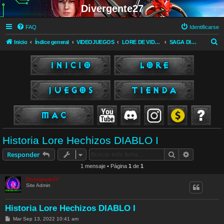
Divergente27
FAQ
Identificarse
B
Inicio
Índice general
VIDEOJUEGOS
LORE DE VIDEOJUEGOS
SAGA DIABLO
u
s
c
a
r
Historia Lore Hechizos DIABLO I
Buscar
Búsqueda 
Responder
1 mensaje • Página
1
de
1
Divergente27
Site Admin
Historia Lore Hechizos DIABLO I
M
Mar Sep 13, 2022 10:41 am