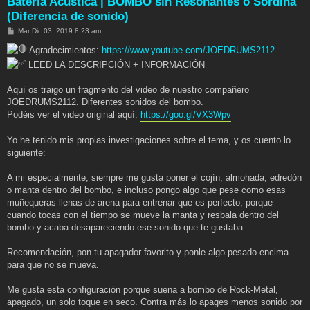
Batería Acústica | BOMBO sin Resonantes o Sordina
(Diferencia de sonido)
M
Mar Dic 03, 2019 8:23 am
e
n
Agradecimientos:
https://www.youtube.com/JOEDRUMS2112
s
a
LEED LA DESCRIPCIÓN + INFORMACIÓN
j
e
Aquí os traigo un fragmento del video de nuestro compañero
JOEDRUMS2112. Diferentes sonidos del bombo.
Podéis ver el video original aquí:
https://goo.gl/VX3Wpv
Yo he tenido mis propias investigaciones sobre el tema, y os cuento lo
siguiente:
A mi especialmente, siempre me gusta poner el cojín, almohada, edredón
o manta dentro del bombo, e incluso pongo algo que pese como esas
muñequeras llenas de arena para entrenar que es perfecto, porque
cuando tocas con el tiempo se mueve la manta y resbala dentro del
bombo y acaba desapareciendo ese sonido que te gustaba.
Recomendación, pon tu apagador favorito y ponle algo pesado encima
para que no se mueva.
Me gusta esta configuración porque suena a bombo de Rock-Metal,
apagado, un solo toque en seco. Contra más lo apages menos sonido por