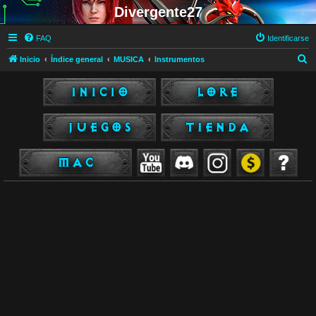
Divergente27
FAQ
Identificarse
B
Inicio
Índice general
MUSICA
Instrumentos
u
s
c
a
r