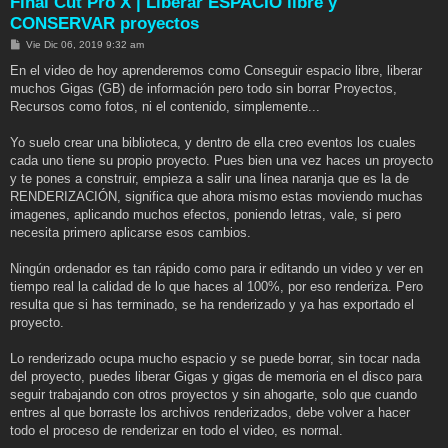
Final Cut Pro X | Liberar ESPACIO libre y
CONSERVAR proyectos
M
Vie Dic 06, 2019 9:32 am
e
n
En el video de hoy aprenderemos como Conseguir espacio libre, liberar
s
muchos Gigas (GB) de información pero todo sin borrar Proyectos,
a
j
Recursos como fotos, ni el contenido, simplemente...
e
Yo suelo crear una biblioteca, y dentro de ella creo eventos los cuales
cada uno tiene su propio proyecto. Pues bien una vez haces un proyecto
y te pones a construir, empieza a salir una línea naranja que es la de
RENDERIZACIÓN, significa que ahora mismo estas moviendo muchas
imagenes, aplicando muchos efectos, poniendo letras, vale, si pero
necesita primero aplicarse esos cambios.
Ningún ordenador es tan rápido como para ir editando un video y ver en
tiempo real la calidad de lo que haces al 100%, por eso renderiza. Pero
resulta que si has terminado, se ha renderizado y ya has exportado el
proyecto.
Lo renderizado ocupa mucho espacio y se puede borrar, sin tocar nada
del proyecto, puedes liberar Gigas y gigas de memoria en el disco para
seguir trabajando con otros proyectos y sin ahogarte, solo que cuando
entres al que borraste los archivos renderizados, debe volver a hacer
todo el proceso de renderizar en todo el video, es normal.