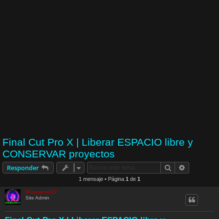
Final Cut Pro X | Liberar ESPACIO libre y
CONSERVAR proyectos
Buscar
Búsqueda 
Responder
1 mensaje • Página
1
de
1
Divergente27
Site Admin