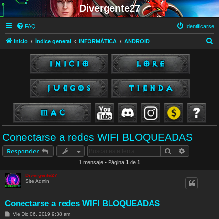
Divergente27
FAQ
Identificarse
B
Inicio
Índice general
INFORMÁTICA
ANDROID
u
s
c
a
r
Conectarse a redes WIFI BLOQUEADAS
Buscar
Búsqueda 
Responder
1 mensaje • Página
1
de
1
Divergente27
Site Admin
Conectarse a redes WIFI BLOQUEADAS
M
Vie Dic 06, 2019 9:38 am