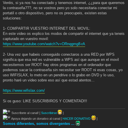
Veréis, si ya nos ha conectado y tenemos internet, ¿¿para que queremos
la contraseña???, no se vostros pero yo solo necesitaria conectar mi
portatil o otro dispositivo, pero no os preocupeis, existen estas
soluciones:
1- COMPARTIR VUESTRO INTERNET DEL MOVIL:
En este video os explico los modos de compartir el internet que ya teneis
capturado en vuestro movil:
https://www.youtube.com/watch?v=ORnqgmg8-rA
2- Una vez que habeis conseguido conectaros a una RED por WPS
significa que esa red es vulnerable a WPS así que aunque en el movil
necesitemos ser ROOT hay otros programas en el ordenador que
podemos sacar la contraseña sin necesitar ser ROOT ni esas cosas, yo
uso WIFISLAX, lo meto en un pendrive o lo grabo en DVD y lo uso,
pronto haré un video sobre eso así que estad atentos...
https://www.wifislax.com/
Si os guso: LIKE SUSCRIBIROS Y COMENTAD!!!
Suscribete al canal! [
Suscribirse
]
Apoya dejando un donativo al canal [
HACER DONATIVO
]
Somos diferentes, somos divergentes ...