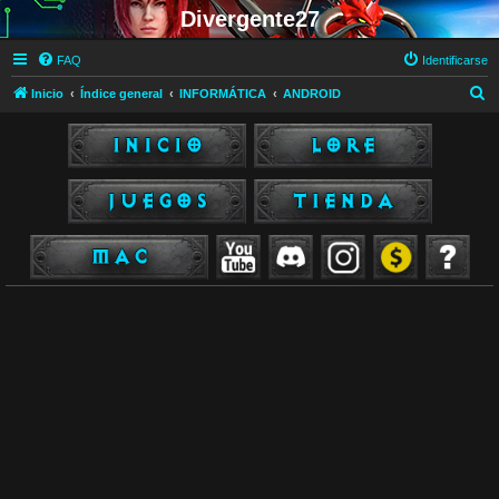
Divergente27
FAQ
Identificarse
B
Inicio
Índice general
INFORMÁTICA
ANDROID
u
s
c
a
r