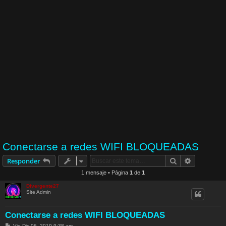
Conectarse a redes WIFI BLOQUEADAS
Buscar
Búsqueda 
Responder
1 mensaje • Página
1
de
1
Divergente27
Site Admin
Conectarse a redes WIFI BLOQUEADAS
M
Vie Dic 06, 2019 9:38 am