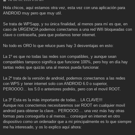
e
n
Hola chicos, aquí estamos otra vez, esta vez con una aplicación para
s
ANDROID muy pero que muy util.
a
j
e
Se trata de WPSapp, y su única finalidad, al menos para mí es que, en
caso de URGENCIA podemos conectarnos a una red Wifi bloqueadas con
clave o contraseña, para que podamos tener internet.
No todo es ORO lo que reluce pues hay 3 desventajas en esto:
La 1º es que no todas las redes son compatibles, y aunque sean
compatibles tampoco significa que funcione 100%, pero hoy en día hay
tantas redes que quizás una al menos pueda funcionar.
La 2º trata de la versión de android, podemos conectarnos a las redes
con WPS y tener internet solo con ANDROID 6.0 o superior,
PEROOOO... los 5.0 o anteriores podréis, pero con el movil ROOT.
La 3º Esta es la más importante de todas... LA CLAVE!!!
Aunque nos conectemos necesitaremos ser ROOT en cualquier movil
android para obtener la clave... PEROOOO.... una vez más hay otras
formas para conseguirla o al menos... conseguir en internet en otro
dispositivo como un ordenador que a mi principalmente es lo que siempre
me ha interesado, y os lo explico aquí ahora: