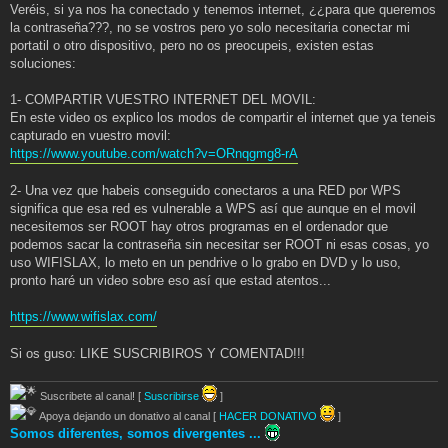
Veréis, si ya nos ha conectado y tenemos internet, ¿¿para que queremos
la contraseña???, no se vostros pero yo solo necesitaria conectar mi
portatil o otro dispositivo, pero no os preocupeis, existen estas
soluciones:
1- COMPARTIR VUESTRO INTERNET DEL MOVIL:
En este video os explico los modos de compartir el internet que ya teneis
capturado en vuestro movil:
https://www.youtube.com/watch?v=ORnqgmg8-rA
2- Una vez que habeis conseguido conectaros a una RED por WPS
significa que esa red es vulnerable a WPS así que aunque en el movil
necesitemos ser ROOT hay otros programas en el ordenador que
podemos sacar la contraseña sin necesitar ser ROOT ni esas cosas, yo
uso WIFISLAX, lo meto en un pendrive o lo grabo en DVD y lo uso,
pronto haré un video sobre eso así que estad atentos...
https://www.wifislax.com/
Si os guso: LIKE SUSCRIBIROS Y COMENTAD!!!
Suscribete al canal! [
Suscribirse
]
Apoya dejando un donativo al canal [
HACER DONATIVO
]
Somos diferentes, somos divergentes ...