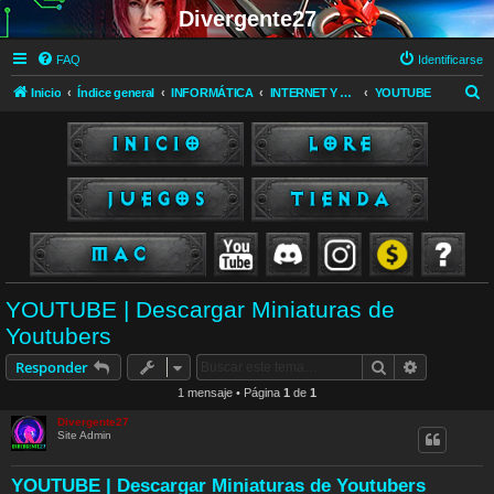
Divergente27
FAQ
Identificarse
B
Inicio
Índice general
INFORMÁTICA
INTERNET Y REDES SOCIALES
YOUTUBE
u
s
c
a
r
YOUTUBE | Descargar Miniaturas de
Youtubers
Buscar
Búsqueda 
Responder
1 mensaje • Página
1
de
1
Divergente27
Site Admin
YOUTUBE | Descargar Miniaturas de Youtubers