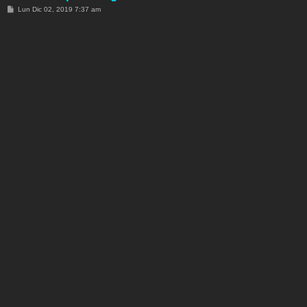
M
Lun Dic 02, 2019 7:37 am
e
n
s
a
j
e