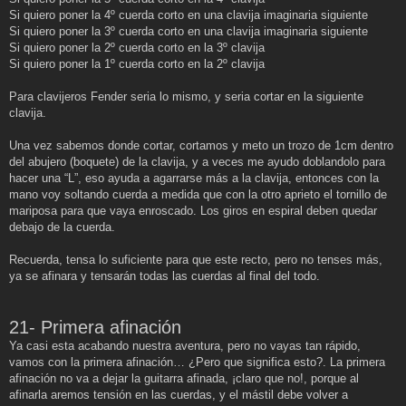
Si quiero poner la 4º cuerda corto en una clavija imaginaria siguiente
Si quiero poner la 3º cuerda corto en una clavija imaginaria siguiente
Si quiero poner la 2º cuerda corto en la 3º clavija
Si quiero poner la 1º cuerda corto en la 2º clavija
Para clavijeros Fender seria lo mismo, y seria cortar en la siguiente
clavija.
Una vez sabemos donde cortar, cortamos y meto un trozo de 1cm dentro
del abujero (boquete) de la clavija, y a veces me ayudo doblandolo para
hacer una “L”, eso ayuda a agarrarse más a la clavija, entonces con la
mano voy soltando cuerda a medida que con la otro aprieto el tornillo de
mariposa para que vaya enroscado. Los giros en espiral deben quedar
debajo de la cuerda.
Recuerda, tensa lo suficiente para que este recto, pero no tenses más,
ya se afinara y tensarán todas las cuerdas al final del todo.
21- Primera afinación
Ya casi esta acabando nuestra aventura, pero no vayas tan rápido,
vamos con la primera afinación… ¿Pero que significa esto?. La primera
afinación no va a dejar la guitarra afinada, ¡claro que no!, porque al
afinarla aremos tensión en las cuerdas, y el mástil debe volver a