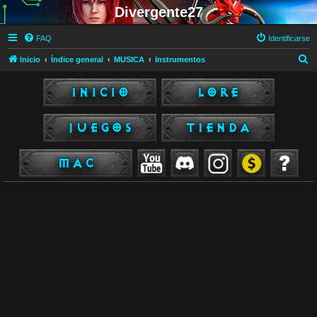
Divergente27
FAQ
Identificarse
B
Inicio
Índice general
MUSICA
Instrumentos
u
s
c
a
r