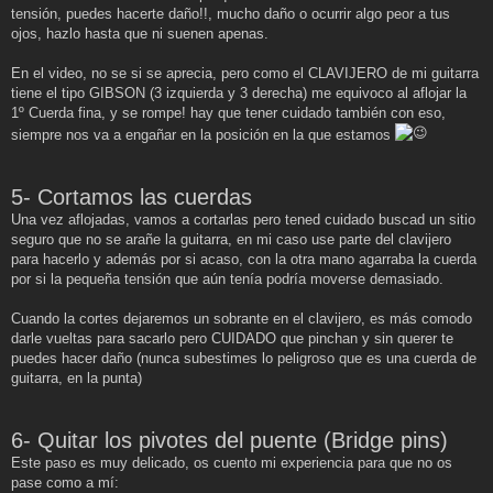
tensión, puedes hacerte daño!!, mucho daño o ocurrir algo peor a tus
ojos, hazlo hasta que ni suenen apenas.
En el video, no se si se aprecia, pero como el CLAVIJERO de mi guitarra
tiene el tipo GIBSON (3 izquierda y 3 derecha) me equivoco al aflojar la
1º Cuerda fina, y se rompe! hay que tener cuidado también con eso,
siempre nos va a engañar en la posición en la que estamos
5- Cortamos las cuerdas
Una vez aflojadas, vamos a cortarlas pero tened cuidado buscad un sitio
seguro que no se arañe la guitarra, en mi caso use parte del clavijero
para hacerlo y además por si acaso, con la otra mano agarraba la cuerda
por si la pequeña tensión que aún tenía podría moverse demasiado.
Cuando la cortes dejaremos un sobrante en el clavijero, es más comodo
darle vueltas para sacarlo pero CUIDADO que pinchan y sin querer te
puedes hacer daño (nunca subestimes lo peligroso que es una cuerda de
guitarra, en la punta)
6- Quitar los pivotes del puente (Bridge pins)
Este paso es muy delicado, os cuento mi experiencia para que no os
pase como a mí: