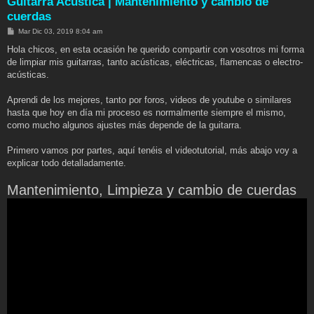
Guitarra Acústica | Mantenimiento y cambio de
cuerdas
M
Mar Dic 03, 2019 8:04 am
e
n
Hola chicos, en esta ocasión he querido compartir con vosotros mi forma
s
de limpiar mis guitarras, tanto acústicas, eléctricas, flamencas o electro-
a
j
acústicas.
e
Aprendi de los mejores, tanto por foros, videos de youtube o similares
hasta que hoy en día mi proceso es normalmente siempre el mismo,
como mucho algunos ajustes más depende de la guitarra.
Primero vamos por partes, aquí tenéis el videotutorial, más abajo voy a
explicar todo detalladamente.
Mantenimiento, Limpieza y cambio de cuerdas