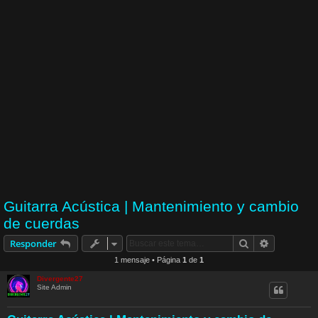
Guitarra Acústica | Mantenimiento y cambio
de cuerdas
Buscar
Búsqueda 
Responder
1 mensaje • Página
1
de
1
Divergente27
Site Admin