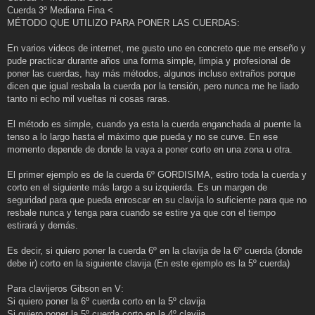
Cuerda 3º Mediana Fina <
MÉTODO QUE UTILIZO PARA PONER LAS CUERDAS:
En varios videos de internet, me gusto uno en concreto que me enseño y
pude practicar durante años una forma simple, limpia y profesional de
poner las cuerdas, hay más métodos, algunos incluso extraños porque
dicen que igual resbala la cuerda por la tensión, pero nunca me he liado
tanto ni echo mil vueltas ni cosas raras.
El método es simple, cuando ya esta la cuerda enganchada al puente la
tenso a lo largo hasta el máximo que pueda y no se curve. En ese
momento depende de donde la vaya a poner corto en una zona u otra.
El primer ejemplo es de la cuerda 6º GORDISIMA, estiro toda la cuerda y
corto en el siguiente más largo a su izquierda. Es un margen de
seguridad para que pueda enroscar en su clavija lo suficiente para que no
resbale nunca y tenga para cuando se estire ya que con el tiempo
estirará y demás.
Es decir, si quiero poner la cuerda 6º en la clavija de la 6º cuerda (donde
debe ir) corto en la siguiente clavija (En este ejemplo es la 5º cuerda)
Para clavijeros Gibson en V:
Si quiero poner la 6º cuerda corto en la 5º clavija
Si quiero poner la 5º cuerda corto en la 4º clavija