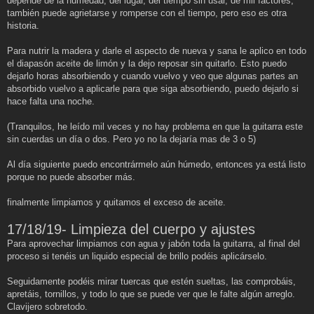
depende de la humedad, del lugar, del tiempo sin usar, de mil factores,
también puede agrietarse y romperse con el tiempo, pero eso es otra
historia.
Para nutrir la madera y darle el aspecto de nueva y sana le aplico en todo
el diapasón aceite de limón y la dejo reposar sin quitarlo. Esto puedo
dejarlo horas absorbiendo y cuando vuelvo y veo que algunas partes an
absorbido vuelvo a aplicarle para que siga absorbiendo, puedo dejarlo si
hace falta una noche.
(Tranquilos, he leído mil veces y no hay problema en que la guitarra este
sin cuerdas un día o dos. Pero yo no la dejaría mas de 3 o 5)
Al día siguiente puedo encontrármelo aún húmedo, entonces ya está listo
porque no puede absorber más.
finalmente limpiamos y quitamos el exceso de aceite.
17/18/19- Limpieza del cuerpo y ajustes
Para aprovechar limpiamos con agua y jabón toda la guitarra, al final del
proceso si tenéis un liquido especial de brillo podéis aplicárselo.
Seguidamente podéis mirar tuercas que estén sueltas, las comprobáis,
apretáis, tornillos, y todo lo que se puede ver que le falte algún arreglo.
Clavijero sobretodo.