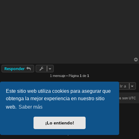
Responder
1 mensaje • Página
1
de
1
Ir a
Este sitio web utiliza cookies para asegurar que
obtenga la mejor experiencia en nuestro sitio
Inicio
Índice general
Todos los horarios son
UTC
web.
Saber más
lucid_lime style created by
Melvin García
Co-Author:
MannixMD
Style Version: 1.2.4
¡Lo entiendo!
Desarrollado por
phpBB
® Forum Software © phpBB Limited
Traducción al español por
phpBB España
Privacidad
|
Condiciones