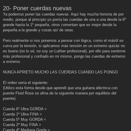
20- Poner cuerdas nuevas
Ya podemos poner las cuerdas nuevas. Aquí hay mucha historia de por
medio, porque al principio yo ponía las cuerdas de una a una desde la 6º
grande hasta la 1º pequeña, otros comentan que es mejor desde la
pequeña a la grande y cosas así de raras.
Pero realmente si nos ponemos a pensar con lógica, como el mástil se
curva por la tensión, si aplicamos más tensión en un extremo quizás no
es bueno (no lo sé, no soy un Luthier profesional), por ello para sentirme
más profesional y confiado en mi mismo, pongo las cuerdas de extremo
a extremo.
NUNCA APRIETO MUCHO LAS CUERDAS CUANDO LAS PONGO
El orden sería el siguiente:
(Utilizo esta forma desde que aprendí que una guitarra eléctrica con
puente Floid Rose se afina de la siguiente manera por equilibrio del
puente)
Cuerda 6º Ultra GORDA <
Cuerda 1º Ultra FINA >
Cuerda 5º Muy GORDA <
Cuerda 2º Muy FINA >
Cuerda 4º Mediana Gorda >