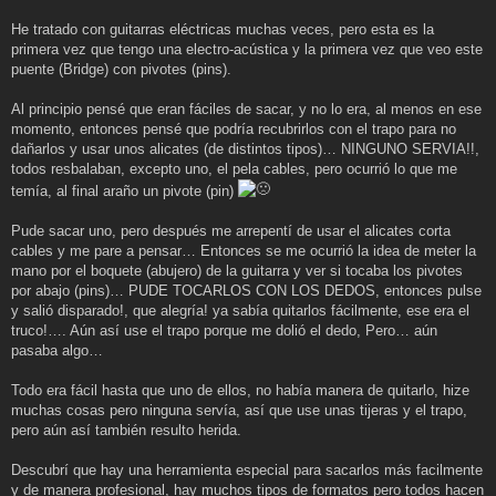
He tratado con guitarras eléctricas muchas veces, pero esta es la
primera vez que tengo una electro-acústica y la primera vez que veo este
puente (Bridge) con pivotes (pins).
Al principio pensé que eran fáciles de sacar, y no lo era, al menos en ese
momento, entonces pensé que podría recubrirlos con el trapo para no
dañarlos y usar unos alicates (de distintos tipos)… NINGUNO SERVIA!!,
todos resbalaban, excepto uno, el pela cables, pero ocurrió lo que me
temía, al final araño un pivote (pin)
Pude sacar uno, pero después me arrepentí de usar el alicates corta
cables y me pare a pensar… Entonces se me ocurrió la idea de meter la
mano por el boquete (abujero) de la guitarra y ver si tocaba los pivotes
por abajo (pins)… PUDE TOCARLOS CON LOS DEDOS, entonces pulse
y salió disparado!, que alegría! ya sabía quitarlos fácilmente, ese era el
truco!…. Aún así use el trapo porque me dolió el dedo, Pero… aún
pasaba algo…
Todo era fácil hasta que uno de ellos, no había manera de quitarlo, hize
muchas cosas pero ninguna servía, así que use unas tijeras y el trapo,
pero aún así también resulto herida.
Descubrí que hay una herramienta especial para sacarlos más facilmente
y de manera profesional, hay muchos tipos de formatos pero todos hacen