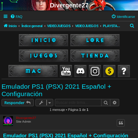
Divergente27
FAQ
Identificarse
B
Inicio
Índice general
VIDEOJUEGOS
VIDEOJUEGOS
PLAYSTATION 1
u
s
c
a
r
Emulador PS1 (PSX) 2021 Español +
Configuración
Buscar
Búsqueda 
Responder
1 mensaje • Página
1
de
1
Divergente27
Site Admin
Emulador PS1 (PSX) 2021 Español + Configuración