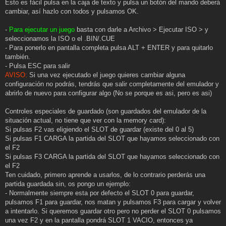
Esto es fácil pulsa en la caja de texto y pulsa un botón del mando deberá
cambiar, así hazlo con todos y pulsamos OK.
-
Para ejecutar un juego
basta con darle a Archivo > Ejecutar ISO > y
seleccionamos la ISO o el .BIN/.CUE
- Para ponerlo en pantalla completa pulsa ALT + ENTER y para quitarlo
también.
- Pulsa ESC para salir
AVISO:
Si una vez ejecutado el juego quieres cambiar alguna
configuración no podrás, tendrás que salir completamente del emulador y
abrirlo de nuevo para configurar algo (No se porque es asi, pero es asi)
Controles especiales de guardado (son guardados del emulador de la
situación actual, no tiene que ver con la memory card):
Si pulsas F2 vas eligiendo el SLOT de guardar (existe del 0 al 5)
Si pulsas F1 CARGA la partida del SLOT que hayamos seleccionado con
el F2
Si pulsas F3 CARGA la partida del SLOT que hayamos seleccionado con
el F2
Ten cuidado, primero aprende a usarlos, de lo contrario perderás una
partida guardada sin, os pongo un ejemplo:
- Normalmente siempre esta por defecto el SLOT 0 para guardar,
pulsamos F1 para guardar, nos matan y pulsamos F3 para cargar y volver
a intentarlo. Si queremos guardar otro pero no perder el SLOT 0 pulsamos
una vez F2 y en la pantalla pondrá SLOT 1 VACIO, entonces ya