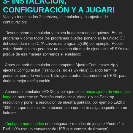
3- INSTALACIÓN,
CONFIGURACIÓN Y A JUGAR!
Vale ya tenemos los 2 archivos, el emulador y los ajustes de
configuración:
- Descomprime el emulador y coloca la carpeta donde quieras. Es un
programa y como todos los programas puedes ponerlo en la unidad C:/
del disco duro o en C:/Archivos de programa(x86) por ejemplo. Puede
estar donde quieras pero haz un acceso directo de ejecutable ePSXe.exe
porque de esa manera abriremos el emulador.
- Antes de abrir el emulador descomprime AjustesConf_epsxe.zip y
ejecuta Configurar.bat (Tranquilos, no es un virus) Cuando termine
podemos cerrar la ventana. Esto ajusta automáticamente tu EPXE para
darle la mejor configuración.
- Abrimos el emulador EPSXE, y por ejemplo
el único ajuste de video que
hago
es meterme en Pestaña configurar > Video > y en Desktop
resolution y poner la resolución de nuestra pantalla, por ejemplo 1920 x
1080 o la que quieras, ve probando para que no te salga pequeño o a un
lado etc.
-
Configuramos mandos
en configurar > mandos de juego > Puerto 1 >
Pad 1 (Yo uso un conversor de USB que compre de Amazon)