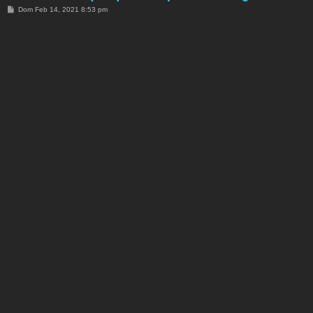
M
Dom Feb 14, 2021 8:53 pm
e
n
s
a
j
e