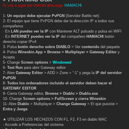
Si vas a jugar por internet descargar
HAMACHI
1-
Un equipo debe ejecutar PvPGN
(Servidor Battle.net)
2- El equipo que tiene PvPGN debe dar la dirección IP a todos sus
compañeros
· En
LAN puedes ver la IP
con Mantener ALT pulsado y pulsa en WIFI
· En
INTERNET puedes ver la IP
del compañero
HAMACHI
botón
derecho copiar IPv4
3- Pulsa
botón derecho sobre DIABLO
> Ver
contenido
del paquete
4- Pulsa
Wineskin.App > Browse > Multiplayer > Gateway Editor
y
Acepta
5- Change
Screen options
>
Windowed
6-
Test Run
para abrir Gateway editor
7- Abre
Gateway Editor
> ADD > Zone = “-1” y pega la
IP del servidor
PvPGN
8-
Todos los ordenadores incluido el servidor deben hacer el
GATEWAY EDITOR
9- Cierra Gateway editor,
Browse > Diablo > Diablo.exe
10- Change
Screen options > FullScreen y cierra Wineskin
11- Abre
Diablo
> Multiplayer >
Change Gateway
> El que pusiste >
Entra y Juega
★ UTILIZAR LOS HECHIZOS CON F1, F2, F3 en diablo MAC
- Accede a Preferencias del sistema