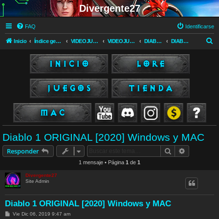
Divergente27
FAQ
Identificarse
B
Inicio
Índice general
VIDEOJUEGOS
VIDEOJUEGOS
DIABLO (Blizzard)
DIABLO I & Expansión HELLFIRE
u
s
c
a
r
Diablo 1 ORIGINAL [2020] Windows y MAC
Buscar
Búsqueda 
Responder
1 mensaje • Página
1
de
1
Divergente27
Site Admin
Diablo 1 ORIGINAL [2020] Windows y MAC
M
Vie Dic 06, 2019 9:47 am