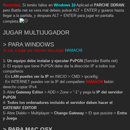
Recordad
, Si tenéis fallos en
Windows 10
Aplicad el
PARCHE DDRAW
,
pero Battle.net se vera mal debeis pulsar ALT + ENTER y guiaros hasta
llegar a la partida, y despues ALT + ENTER para jugar en pantalla
completa
JUGAR MULTIJUGADOR
> PARA WINDOWS
Si vas a jugar por internet descargar
HAMACHI
1-
Un equipo debe instalar y ejecutar PvPGN
(Servidor Battle.net)
2- El equipo que tiene PvPGN debe dar la dirección IP a todos sus
compañeros
· En
LAN puedes ver la IP
en INICIO > CMD > ipconfig
· En INTERNET puedes ver la IP del compañero
HAMACHI
botón
derecho copiar IPv4
3- Abre
Gateway Editor
> ADD > Zone = “-1” y pega la
IP del servidor
PvPGN
4-
Todos los ordenadores incluido el servidor deben hacer el
GATEWAY EDITOR
5- Abre Diablo > Multiplayer >
Change Gateway
> El que pusiste >
Entra
y Juega
> PARA MAC OSX