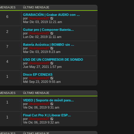
e
n
m
ú
s
o
l
MENSAJES
ÚLTIMO MENSAJE
a
m
t
j
e
i
GRABACIÓN | Grabar AUDIO con …
e
6
n
m
V
por
Divergente27
s
o
e
Mar Dic 03, 2019 11:21 am
a
m
r
j
e
ú
Guitar pro | Componer Bateria…
e
2
n
l
V
por
Divergente27
s
t
e
Lun Dic 02, 2019 11:11 am
a
i
r
j
m
ú
Batería Acústica | BOMBO sin …
e
7
o
l
V
por
Divergente27
m
t
e
Mar Dic 03, 2019 8:23 am
e
i
r
n
m
ú
USO DE UN COMPRESOR DE SONIDO
s
4
o
l
V
por
Divergente27
a
m
t
e
Jue May 27, 2021 1:57 pm
j
e
i
r
e
n
m
ú
Disco EP CENIZAS
s
1
o
l
V
por
Divergente27
a
m
t
e
Mié Sep 23, 2020 9:55 am
j
e
i
r
e
n
m
ú
s
o
l
MENSAJES
ÚLTIMO MENSAJE
a
m
t
j
e
i
VIDEO | Soporte de móvil para…
e
1
n
m
V
por
Divergente27
s
o
e
Vie Dic 06, 2019 9:31 am
a
m
r
j
e
ú
Final Cut Pro X | Liberar ESP…
e
1
n
l
V
por
Divergente27
s
t
e
Vie Dic 06, 2019 9:32 am
a
i
r
j
m
ú
e
o
l
MENSAJES
ÚLTIMO MENSAJE