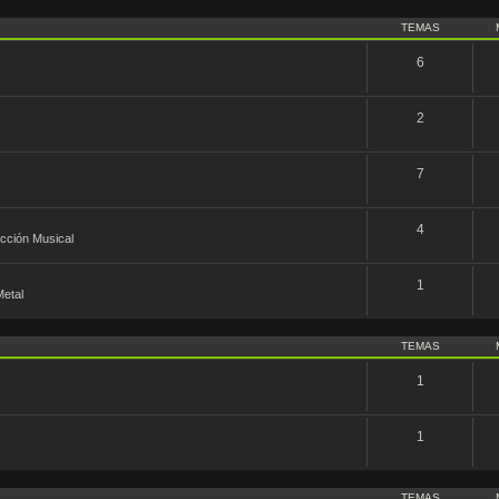
TEMAS
6
2
7
4
ucción Musical
1
etal
TEMAS
1
1
TEMAS