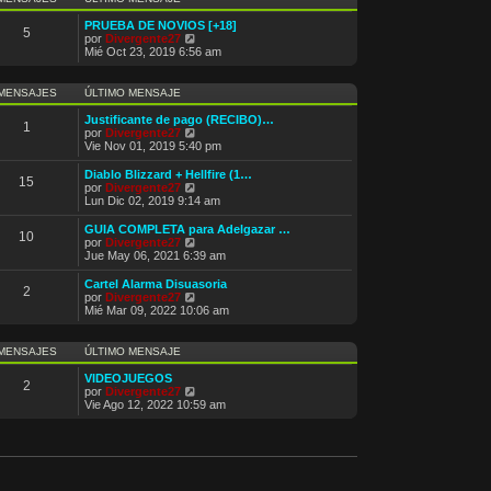
m
t
e
i
PRUEBA DE NOVIOS [+18]
5
n
m
V
por
Divergente27
s
o
e
Mié Oct 23, 2019 6:56 am
a
m
r
j
e
ú
e
n
l
MENSAJES
ÚLTIMO MENSAJE
s
t
a
i
Justificante de pago (RECIBO)…
1
j
m
V
por
Divergente27
e
o
e
Vie Nov 01, 2019 5:40 pm
m
r
e
ú
Diablo Blizzard + Hellfire (1…
15
n
l
V
por
Divergente27
s
t
e
Lun Dic 02, 2019 9:14 am
a
i
r
j
m
ú
GUIA COMPLETA para Adelgazar …
e
10
o
l
V
por
Divergente27
m
t
e
Jue May 06, 2021 6:39 am
e
i
r
n
m
ú
Cartel Alarma Disuasoria
s
2
o
l
V
por
Divergente27
a
m
t
e
Mié Mar 09, 2022 10:06 am
j
e
i
r
e
n
m
ú
s
o
l
MENSAJES
ÚLTIMO MENSAJE
a
m
t
j
e
i
VIDEOJUEGOS
e
2
n
m
V
por
Divergente27
s
o
e
Vie Ago 12, 2022 10:59 am
a
m
r
j
e
ú
e
n
l
s
t
a
i
j
m