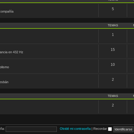
5
 compañía
TEMAS
1
15
nfancia en 432 Hz
10
olismo
2
desbán
TEMAS
2
ña:
Olvidé mi contraseña
|
Recordar