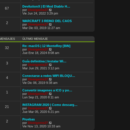
m
r
e
ú
DevilutionX | El Mod Diablo H…
67
n
l
V
por
Divergente27
s
t
e
Vie Jun 24, 2022 3:29 pm
a
i
r
j
m
ú
WARCRAFT 3 REINO DEL CAOS
e
2
o
l
V
por
Divergente27
m
t
e
Mar Dic 03, 2019 11:27 am
e
i
r
n
m
ú
s
o
l
MENSAJES
ÚLTIMO MENSAJE
a
m
t
j
e
i
Re: macOS | 12 MonteRey [BIN]
e
32
n
m
V
por
Divergente27
s
o
e
Jue Ene 18, 2024 8:08 am
a
m
r
j
e
ú
Guía definitiva | Instalar Wi…
e
n
3
l
V
por
Divergente27
s
t
e
Mar Jun 29, 2021 3:12 pm
a
i
r
j
m
ú
Conectarse a redes WIFI BLOQU…
e
o
4
l
V
por
Divergente27
m
t
e
Vie Dic 06, 2019 9:38 am
e
i
r
n
m
ú
Convertir imagenes a ICO y po…
s
1
o
l
V
por
Divergente27
a
m
t
e
Lun Sep 21, 2020 8:11 am
j
e
i
r
e
n
m
ú
INSTAGRAM 2020 | Como descarg…
s
21
o
l
V
por
Divergente27
a
m
t
e
Jue Mar 05, 2020 6:21 pm
j
e
i
r
e
n
m
ú
Pruebas
s
2
o
l
V
por
Divergente27
a
m
t
e
Vie Nov 13, 2020 10:33 am
j
e
i
r