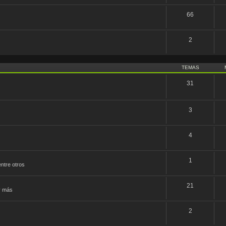
66
2
TEMAS
31
3
4
1
ntre otros
21
y más
2