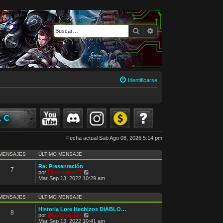
Buscar
Búsqueda avanzada
Identificarse
Fecha actual Sab Ago 08, 2026 5:14 pm
MENSAJES
ÚLTIMO MENSAJE
Re: Presentación
7
V
por
Divergente27
e
Mar Sep 13, 2022 10:29 am
r
ú
l
MENSAJES
ÚLTIMO MENSAJE
t
i
Historia Lore Hechizos DIABLO…
8
m
V
por
Divergente27
o
e
Mar Sep 13, 2022 10:41 am