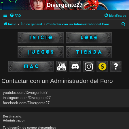
Divergente27
FAQ
Identificarse
B
Inicio
Índice general
Contactar con un Administrador del Foro
u
s
c
a
r
Contactar con un Administrador del Foro
youtube.com/Divergente27
instagram.com/Divergente27
facebook.com/Divergente27
Destinatario:
Administrador
Tu dirección de correo electrónico: