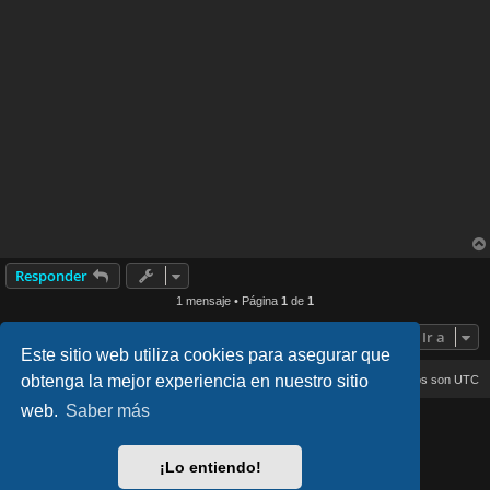
Responder
1 mensaje • Página
1
de
1
Ir a
Este sitio web utiliza cookies para asegurar que
obtenga la mejor experiencia en nuestro sitio
Inicio
Índice general
Todos los horarios son
UTC
web.
Saber más
lucid_lime style created by
Melvin García
Co-Author:
MannixMD
Style Version: 1.2.4
¡Lo entiendo!
Desarrollado por
phpBB
® Forum Software © phpBB Limited
Traducción al español por
phpBB España