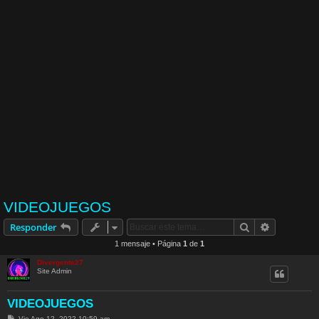
VIDEOJUEGOS
Buscar
Búsqueda 
Responder
1 mensaje • Página
1
de
1
Divergente27
Site Admin
VIDEOJUEGOS
M
Vie Ago 12, 2022 10:59 am