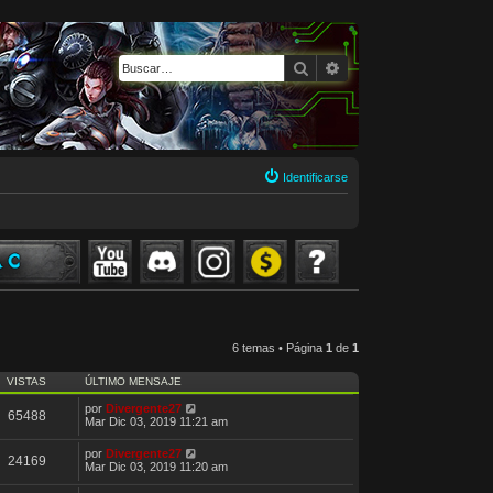
Buscar
Búsqueda avanzada
Identificarse
6 temas • Página
1
de
1
VISTAS
ÚLTIMO MENSAJE
por
Divergente27
65488
Mar Dic 03, 2019 11:21 am
por
Divergente27
24169
Mar Dic 03, 2019 11:20 am