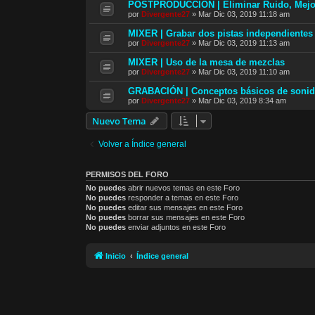
POSTPRODUCCION | Eliminar Ruido, Mejora
por
Divergente27
»
Mar Dic 03, 2019 11:18 am
MIXER | Grabar dos pistas independientes
por
Divergente27
»
Mar Dic 03, 2019 11:13 am
MIXER | Uso de la mesa de mezclas
por
Divergente27
»
Mar Dic 03, 2019 11:10 am
GRABACIÓN | Conceptos básicos de soni
por
Divergente27
»
Mar Dic 03, 2019 8:34 am
Nuevo Tema
Volver a Índice general
PERMISOS DEL FORO
No puedes
abrir nuevos temas en este Foro
No puedes
responder a temas en este Foro
No puedes
editar sus mensajes en este Foro
No puedes
borrar sus mensajes en este Foro
No puedes
enviar adjuntos en este Foro
Inicio
Índice general