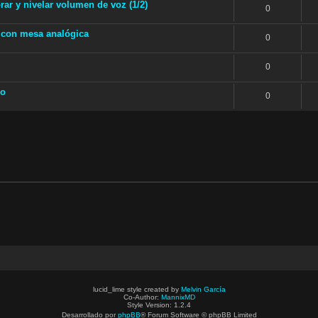
r y nivelar volumen de voz (1/2)
0
 con mesa analógica
0
0
do
0
lucid_lime style created by
Melvin García
Co-Author:
MannixMD
Style Version: 1.2.4
Desarrollado por
phpBB
® Forum Software © phpBB Limited