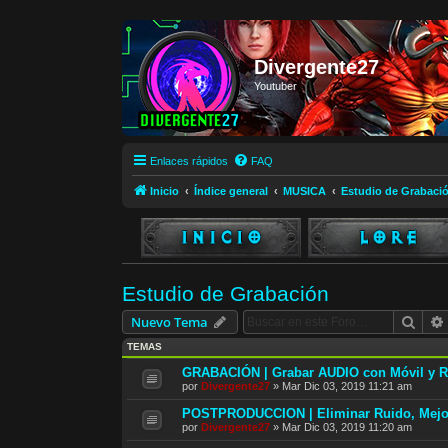
Divergente27
Youtuber
Enlaces rápidos
FAQ
Inicio
Índice general
MUSICA
Estudio de Grabaci
Estudio de Grabación
Busc
Nuevo Tema
TEMAS
GRABACIÓN | Grabar AUDIO con Móvil y 
por
Divergente27
»
Mar Dic 03, 2019 11:21 am
POSTPRODUCCION | Eliminar Ruido, Mejora
por
Divergente27
»
Mar Dic 03, 2019 11:20 am