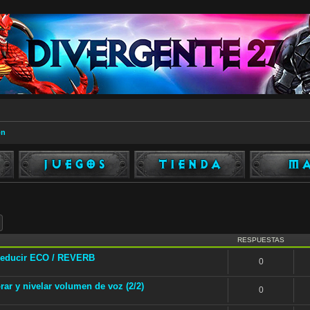
ón
ar
Búsqueda avanzada
RESPUESTAS
Reducir ECO / REVERB
0
r y nivelar volumen de voz (2/2)
0